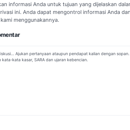
n informasi Anda untuk tujuan yang dijelaskan dal
rivasi ini. Anda dapat mengontrol informasi Anda da
 kami menggunakannya.
omentar
iskusi... Ajukan pertanyaan ataupun pendapat kalian dengan sopan.
kata-kata kasar, SARA dan ujaran kebencian.