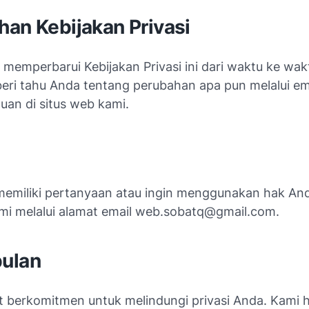
han Kebijakan Privasi
 memperbarui Kebijakan Privasi ini dari waktu ke wak
ri tahu Anda tentang perubahan apa pun melalui ema
uan di situs web kami.
memiliki pertanyaan atau ingin menggunakan hak And
mi melalui alamat email web.sobatq@gmail.com.
ulan
 berkomitmen untuk melindungi privasi Anda. Kami 