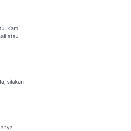
tu. Kami
il atau
a, silakan
hanya