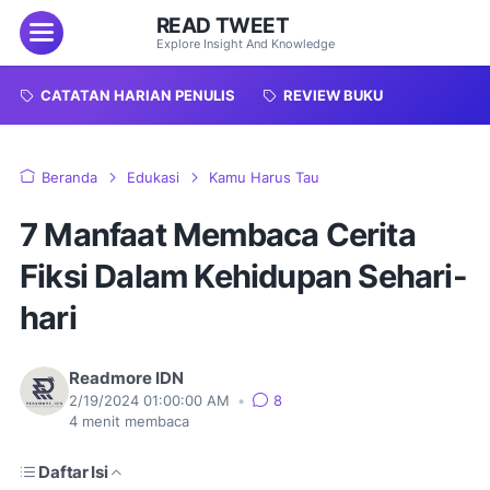
READ TWEET
Menu
Explore Insight And Knowledge
CATATAN HARIAN PENULIS
REVIEW BUKU
Beranda
Edukasi
Kamu Harus Tau
7 Manfaat Membaca Cerita
Fiksi Dalam Kehidupan Sehari-
hari
Readmore IDN
2/19/2024 01:00:00 AM
•
8
4
menit membaca
Daftar Isi